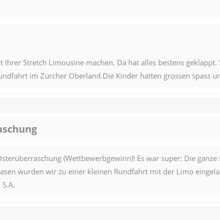
it Ihrer Stretch Limousine machen. Da hat alles bestens geklapp
Rundfahrt im Zürcher Oberland.Die Kinder hatten grossen spass u
aschung
Osterüberraschung (Wettbewerbgewinn)! Es war super: Die ganze
sen wurden wir zu einer kleinen Rundfahrt mit der Limo eingelad
 S.A.