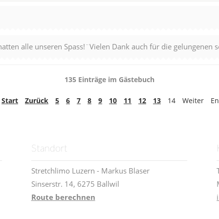
hatten alle unseren Spass!¨Vielen Dank auch für die gelungenen 
135 Einträge im Gästebuch
Start
Zurück
5
6
7
8
9
10
11
12
13
14
Weiter
En
Standort
Stretchlimo Luzern - Markus Blaser
Sinserstr. 14, 6275 Ballwil
Route berechnen